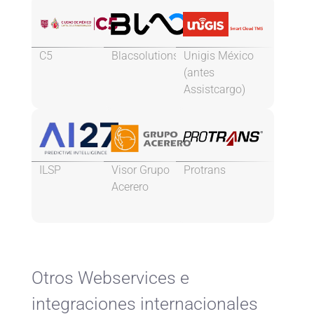
C5
Blacsolutions
Unigis México
(antes
Assistcargo)
ILSP
Visor Grupo
Protrans
Acerero
Otros Webservices e
integraciones internacionales