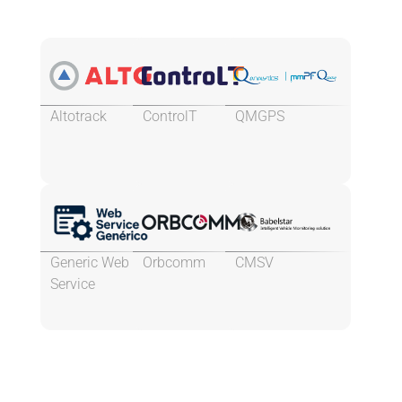
Altotrack
ControlT
QMGPS
Generic Web
Orbcomm
CMSV
Service