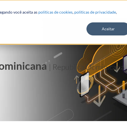
vegando você aceita as
políticas de cookies
,
políticas de privacidade
,
Aceitar
Dominicana
| Republica Dominicana