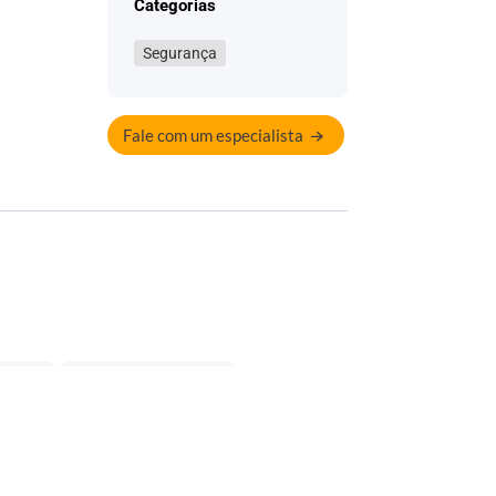
Categorias
Segurança
Fale com um especialista
&
Recurso Confiable
Mex (Irontracking)