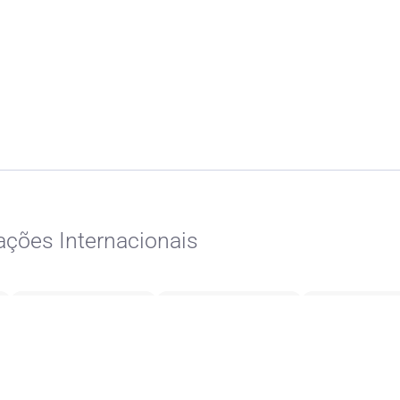
ações Internacionais
ControlT
Wisetrack (antes
Simpli Route 
GerdauSider)
iDUX