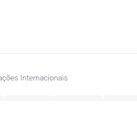
ações Internacionais
ControlT
Wisetrack (antes
Simpli Route 
GerdauSider)
iDUX