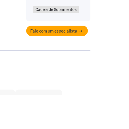
Cadeia de Suprimentos
Fale com um especialista
&
Recurso Confiable
Mex (Irontracking)