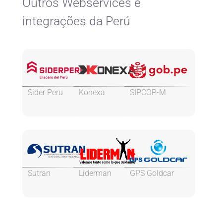
Outros Webservices e
integrações da Perú
Sider Peru
Konexa
SIPCOP-M
Sutran
Liderman
GPS Goldcar