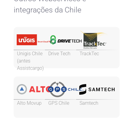
integrações da Chile
Unigis Chile
Drive Tech
TrackTec
(antes
Assistcargo)
Alto Movup
GPS Chile
Samtech