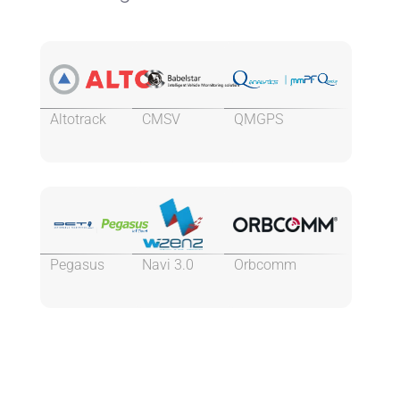
Altotrack
CMSV
QMGPS
Pegasus
Navi 3.0
Orbcomm