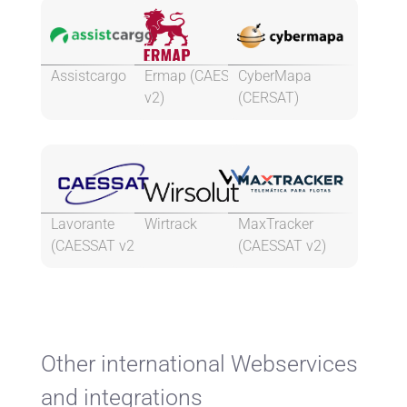
Assistcargo
Ermap (CAESSAT
CyberMapa
v2)
(CERSAT)
Lavorante
Wirtrack
MaxTracker
(CAESSAT v2)
(CAESSAT v2)
Other international Webservices
and integrations