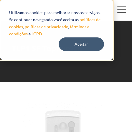
Utilizamos cookies para melhorar nossos serviços.
Se continuar navegando você aceita as
políticas de
cookies
,
políticas de privacidade
,
términos e
condições
e
LGPD
.
Aceitar
TLP1 SF Topflytech