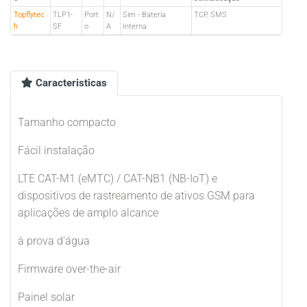
Topflytec
TLP1-
Port
N/
Sim - Bateria
TCP, SMS
h
SF
o
A
Interna
Caracteristicas
Tamanho compacto
Fácil instalação
LTE CAT-M1 (eMTC) / CAT-NB1 (NB-IoT) e
dispositivos de rastreamento de ativos GSM para
aplicações de amplo alcance
à prova d'água
Firmware over-the-air
Painel solar