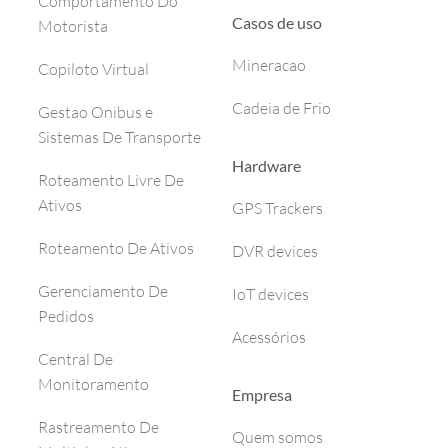
Comportamento Do
Casos de uso
Motorista
Mineracao
Copiloto Virtual
Cadeia de Frio
Gestao Onibus e
Sistemas De Transporte
Hardware
Roteamento Livre De
Ativos
GPS Trackers
Roteamento De Ativos
DVR devices
Gerenciamento De
IoT devices
Pedidos
Acessórios
Central De
Monitoramento
Empresa
Rastreamento De
Quem somos