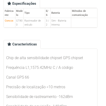
Especificações
Fabrica
Mode
E/
Métodos de
Tipo
Bateria
nte
lo
S
comunicação
Concox
GT80
Rastreador de
3 /
Sim - Bateria
0
veículo
2
Interna
Caracteristicas
Chip de alta sensibilidade chipset GPS chipset
Frequência L1,1575.42MHz C / A código
Canal GPS 66
Precisão de localização <10 metros
Sensibilidade de rastreamento -162dBm