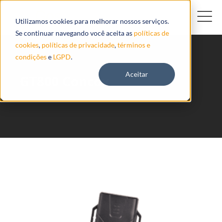
Utilizamos cookies para melhorar nossos serviços.
Se continuar navegando você aceita as
políticas de
cookies
,
políticas de privacidade
,
términos e
condições
e
LGPD
.
Aceitar
GT800 Concox