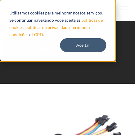
Utilizamos cookies para melhorar nossos serviços.
Se continuar navegando você aceita as
políticas de
cookies
,
políticas de privacidade
,
términos e
condições
e
LGPD
.
Aceitar
CRX1 Concox