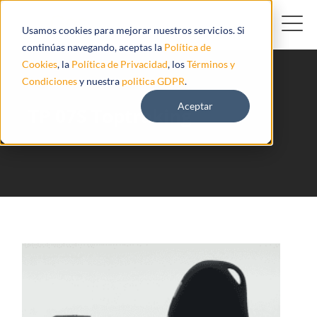
Usamos cookies para mejorar nuestros servicios. Si
continúas navegando, aceptas la
Política de
Cookies
, la
Política de Privacidad
, los
Términos y
Condiciones
y nuestra
politica GDPR
.
Aceptar
TP 07S Toptraking