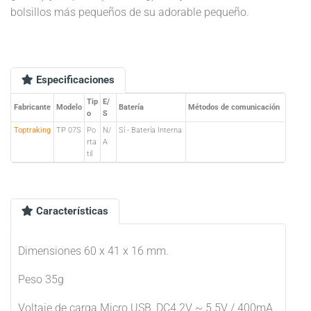
bolsillos más pequeños de su adorable pequeño.
Especificaciones
Tip
E/
Fabricante
Modelo
Batería
Métodos de comunicación
o
S
Toptraking
TP 07S
Po
N/
Sí - Batería Interna
rta
A
til
Características
Dimensiones 60 x 41 x 16 mm.
Peso 35g
Voltaje de carga Micro USB, DC4.2V ~ 5.5V / 400mA