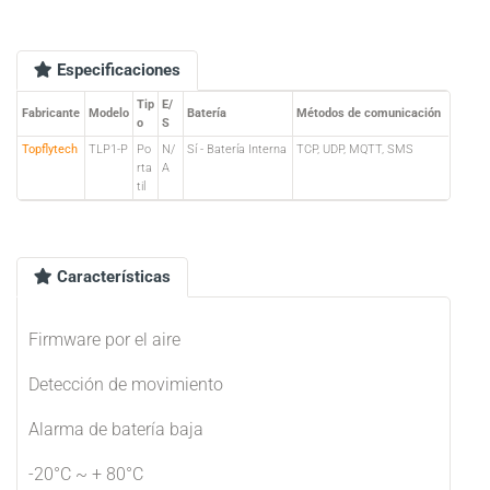
Especificaciones
Tip
E/
Fabricante
Modelo
Batería
Métodos de comunicación
o
S
Topflytech
TLP1-P
Po
N/
Sí - Batería Interna
TCP, UDP, MQTT, SMS
rta
A
til
Características
Firmware por el aire
Detección de movimiento
Alarma de batería baja
-20°C ~ + 80°C