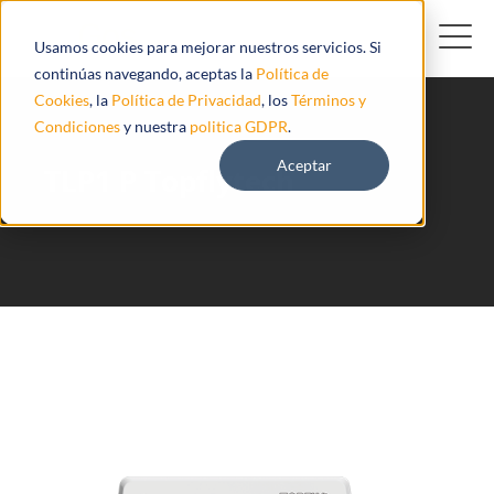
Usamos cookies para mejorar nuestros servicios. Si
continúas navegando, aceptas la
Política de
Cookies
, la
Política de Privacidad
, los
Términos y
Condiciones
y nuestra
politica GDPR
.
Aceptar
TLP1 P Topflytech