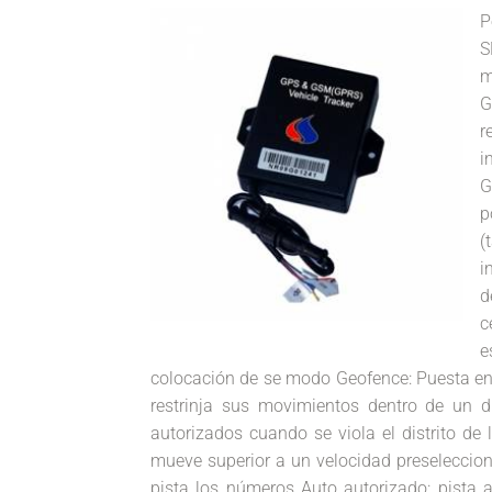
P
S
m
G
r
i
G
p
(
i
d
c
e
colocación de se modo Geofence: Puesta en
restrinja sus movimientos dentro de un d
autorizados cuando se viola el distrito de 
mueve superior a un velocidad preseleccio
pista los números Auto autorizado: pista 