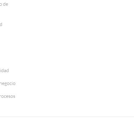
o de
ad
vidad
 negocio
Procesos