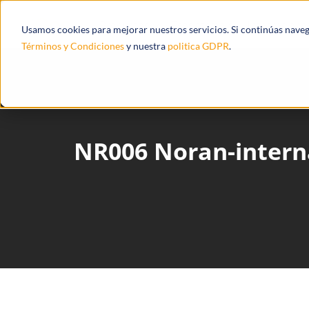
Productos
Ecosistema
Integracione
Usamos cookies para mejorar nuestros servicios. Si continúas nave
Términos y Condiciones
y nuestra
politica GDPR
.
NR006 Noran-intern