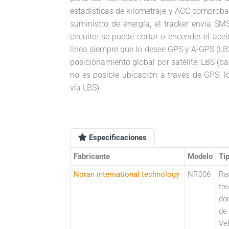
estadísticas de kilometraje y ACC comprobar
suministro de energía, el tracker envía SMS
circuito: se puede cortar o encender el ace
línea siempre que lo desee GPS y A-GPS (LBS 
posicionamiento global por satélite, LBS (ba
no es posible ubicación a través de GPS, l
vía LBS)
Especificaciones
Fabricante
Modelo
Ti
Noran international technology
NR006
Ra
tre
do
de
Ve