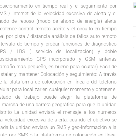
osicionamiento en tiempo real y el seguimiento por
MS / internet de la velocidad excesiva de alerta y el
odo de reposo (modo de ahorro de energía) alerta
eofence control remoto aceite y el circuito en tiempo
eal por pista / distancia análisis de fallos auto remoto
ntervalo de tiempo y probar funciones de diagnóstico
PS / LBS ( servicio de localización) y doble
osicionamiento GPS incorporado y GSM antenas
tamaño más pequeño, es bueno para ocultar) Fácil de
nstalar y mantener Colocación y seguimiento: A través
e la plataforma de colocación en línea o del teléfono
elular para localizar en cualquier momento y obtener el
stado de trabajo puede elegir la plataforma de
 marcha de una barrera geográfica para que la unidad
istrito La unidad enviará el mensaje a los números
la velocidad excesiva de alerta: cuando el objetivo se
nada la unidad enviará un SMS y geo-información a la
auto por SMS o la plataforma de colocación en línea,