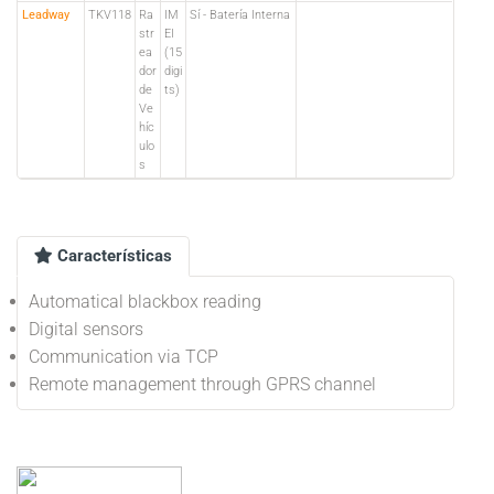
Leadway
TKV118
Ra
IM
Sí - Batería Interna
str
EI
ea
(15
dor
digi
de
ts)
Ve
híc
ulo
s
Características
Automatical blackbox reading
Digital sensors
Communication via TCP
Remote management through GPRS channel