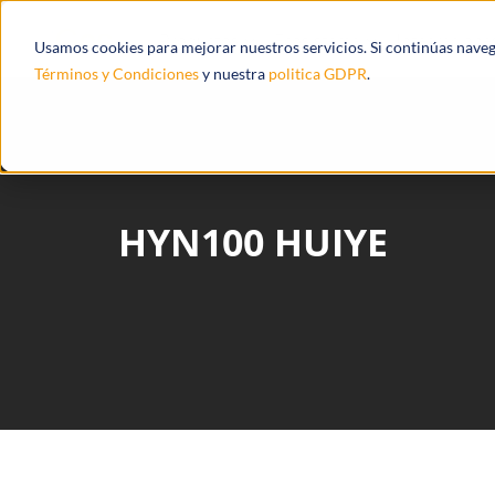
Productos
Ecosistema
Integracione
Usamos cookies para mejorar nuestros servicios. Si continúas nave
Términos y Condiciones
y nuestra
politica GDPR
.
HYN100 HUIYE