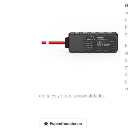
H
c
p
f
m
E
e
d
m
d
(
e
digitales y otras funcionalidades.
Especificaciones