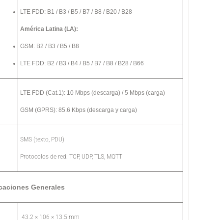
LTE FDD: B1 / B3 / B5 / B7 / B8 / B20 / B28
América Latina (LA):
GSM: B2 / B3 / B5 / B8
LTE FDD: B2 / B3 / B4 / B5 / B7 / B8 / B28 / B66
LTE FDD (Cat.1): 10 Mbps (descarga) / 5 Mbps (carga)
GSM (GPRS): 85.6 Kbps (descarga y carga)
SMS (texto, PDU)
Protocolos de red: TCP, UDP, TLS, MQTT
icaciones Generales
43.2 × 106 × 13.5 mm