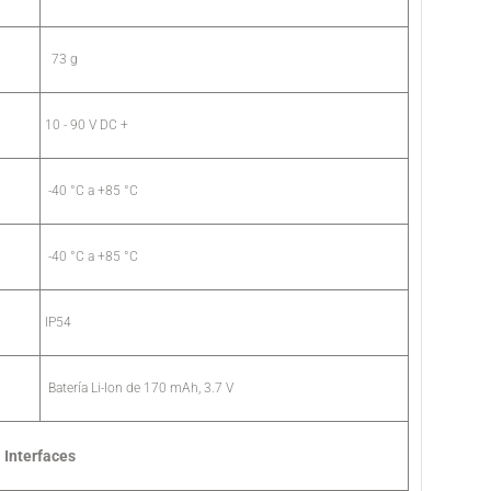
73 g
10 - 90 V DC +
-40 °C a +85 °C
-40 °C a +85 °C
IP54
Batería Li-Ion de 170 mAh, 3.7 V
Interfaces