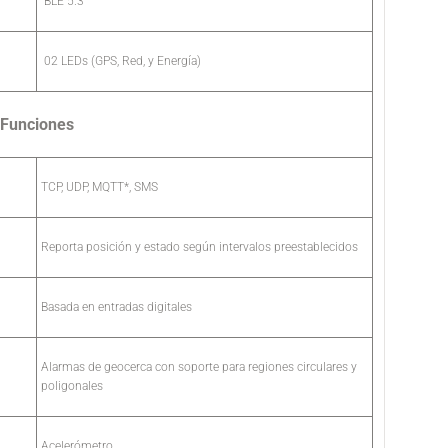
BLE 5.3
02 LEDs (GPS, Red, y Energía)
Funciones
TCP, UDP, MQTT*, SMS
Reporta posición y estado según intervalos preestablecidos
Basada en entradas digitales
Alarmas de geocerca con soporte para regiones circulares y
poligonales
Acelerómetro