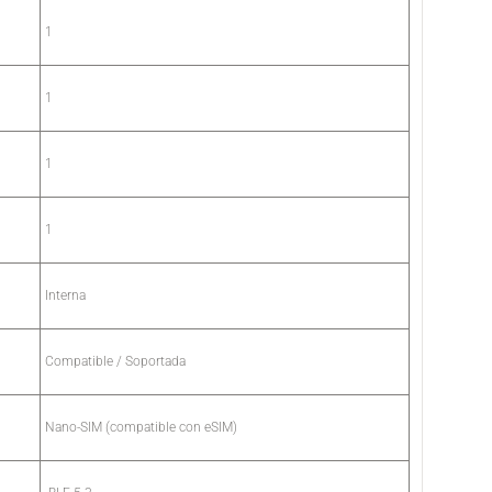
1
1
1
1
Interna
Compatible / Soportada
Nano-SIM (compatible con eSIM)