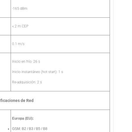
-165 dBm
< 2 m CEP
0.1 m/s
Inicio en frío: 26 s
Inicio instantáneo (hot start): 1 s
Re-adquisición: 2 s
ficaciones de Red
Europa (EU):
GSM: B2 / B3 / B5 / B8