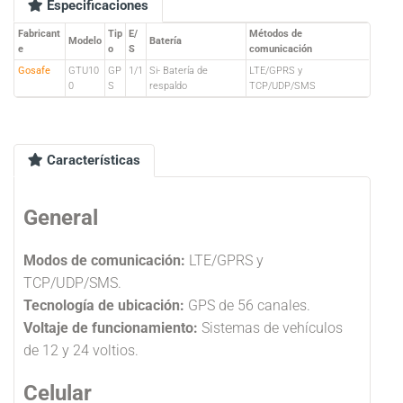
Especificaciones
Fabricant
Tip
E/
Métodos de
Modelo
Batería
e
o
S
comunicación
Gosafe
GTU10
GP
1/1
Si- Batería de
LTE/GPRS y
0
S
respaldo
TCP/UDP/SMS
Características
General
Modos de comunicación:
LTE/GPRS y
TCP/UDP/SMS.
Tecnología de ubicación:
GPS de 56 canales.
Voltaje de funcionamiento:
Sistemas de vehículos
de 12 y 24 voltios.
Celular