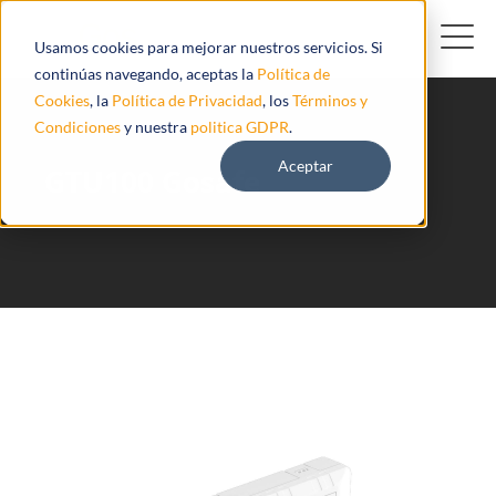
Usamos cookies para mejorar nuestros servicios. Si
continúas navegando, aceptas la
Política de
Cookies
, la
Política de Privacidad
, los
Términos y
Condiciones
y nuestra
politica GDPR
.
Aceptar
GTU100 Gosafe