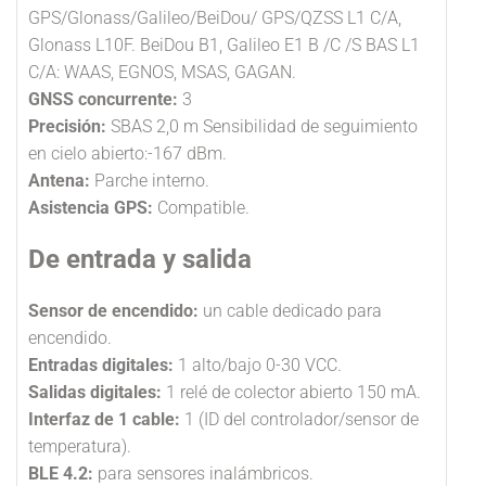
GPS/Glonass/Galileo/BeiDou/ GPS/QZSS L1 C/A,
Glonass L10F. BeiDou B1, Galileo E1 B /C /S BAS L1
C/A: WAAS, EGNOS, MSAS, GAGAN.
GNSS concurrente:
3
Precisión:
SBAS 2,0 m Sensibilidad de seguimiento
en cielo abierto:-167 dBm.
Antena:
Parche interno.
Asistencia GPS:
Compatible.
De entrada y salida
Sensor de encendido:
un cable dedicado para
encendido.
Entradas digitales:
1 alto/bajo 0-30 VCC.
Salidas digitales:
1 relé de colector abierto 150 mA.
Interfaz de 1 cable:
1 (ID del controlador/sensor de
temperatura).
BLE 4.2:
para sensores inalámbricos.