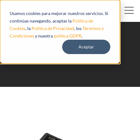
Usamos cookies para mejorar nuestros servicios. Si
continúas navegando, aceptas la
Política de
Cookies
, la
Política de Privacidad
, los
Términos y
Condiciones
y nuestra
politica GDPR
.
Aceptar
VL808 Concox