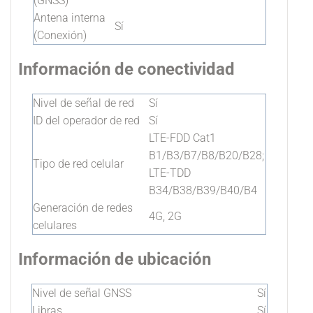
(GNSS)
Antena interna
Sí
(Conexión)
Información de conectividad
Nivel de señal de red
Sí
ID del operador de red
Sí
LTE-FDD Cat1
B1/B3/B7/B8/B20/B28;
Tipo de red celular
LTE-TDD
B34/B38/B39/B40/B4
Generación de redes
4G, 2G
celulares
Información de ubicación
Nivel de señal GNSS
Sí
Libras
Sí