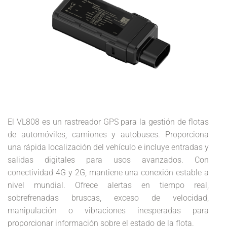
El
VL808 es un rastreador GPS para la gestión de flotas
de automóviles, camiones y autobuses. Proporciona
una rápida localización del vehículo e incluye entradas y
salidas digitales para usos avanzados. Con
conectividad 4G y 2G, mantiene una conexión estable a
nivel mundial. Ofrece alertas en tiempo real,
sobrefrenadas bruscas, exceso de velocidad,
manipulación o vibraciones inesperadas para
proporcionar información sobre el estado de la flota.