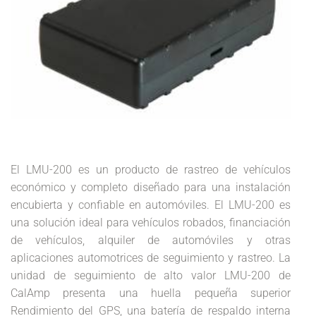
El LMU-200 es un producto de rastreo de vehículos
económico y completo diseñado para una instalación
encubierta y confiable en automóviles. El LMU-200 es
una solución ideal para vehículos robados, financiación
de vehículos, alquiler de automóviles y otras
aplicaciones automotrices de seguimiento y rastreo. La
unidad de seguimiento de alto valor LMU-200 de
CalAmp presenta una huella pequeña superior
Rendimiento del GPS, una batería de respaldo interna