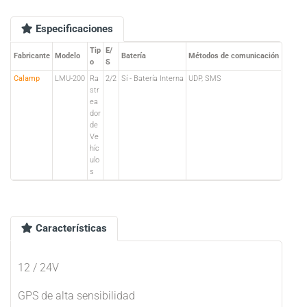
Especificaciones
Tip
E/
Fabricante
Modelo
Batería
Métodos de comunicación
o
S
Calamp
LMU-200
Ra
2/2
Sí - Batería Interna
UDP, SMS
str
ea
dor
de
Ve
híc
ulo
s
Características
12 / 24V
GPS de alta sensibilidad