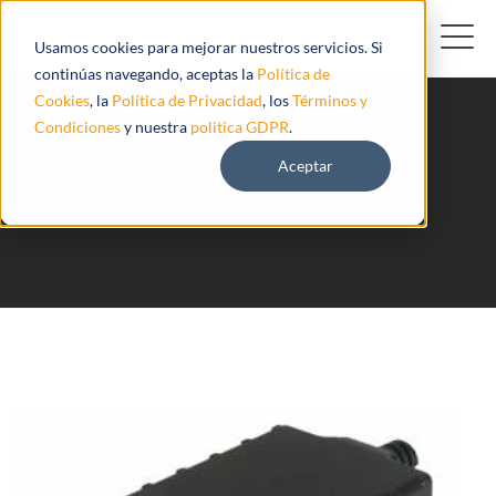
Usamos cookies para mejorar nuestros servicios. Si
continúas navegando, aceptas la
Política de
Cookies
, la
Política de Privacidad
, los
Términos y
Condiciones
y nuestra
politica GDPR
.
Aceptar
LMU 200 Calamp